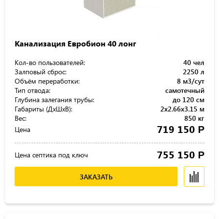
Канализация Евробион 40 лонг
Кол-во пользователей:
40 чел
Залповый сброс:
2250 л
Объём переработки:
8 м3/сут
Тип отвода:
самотечный
Глубина залегания трубы:
до 120 см
Габариты (ДхШхВ):
2x2.66x3.15 м
Вес:
850 кг
719 150
Р
Цена
755 150
Р
Цена септика под ключ
ЗАКАЗАТЬ