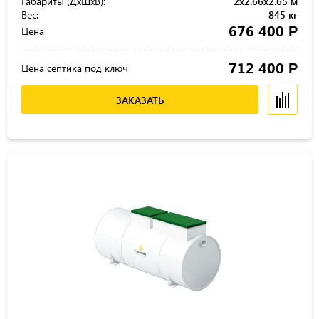
Габариты (ДхШхВ):
2x2.66x2.65 м
Вес:
845 кг
676 400
Р
Цена
712 400
Р
Цена септика под ключ
ЗАКАЗАТЬ