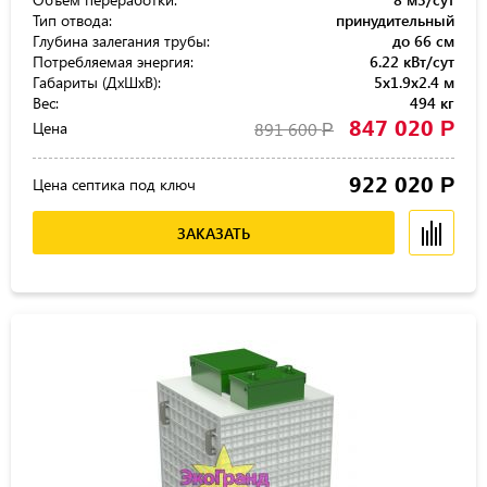
Тип отвода:
принудительный
Глубина залегания трубы:
до 66 см
Потребляемая энергия:
6.22 кВт/сут
Габариты (ДхШхВ):
5x1.9x2.4 м
Вес:
494 кг
847 020
Р
Цена
891 600
Р
922 020
Р
Цена септика под ключ
ЗАКАЗАТЬ