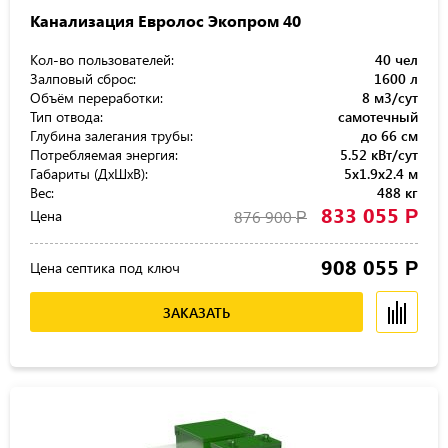
Канализация Евролос Экопром 40
Кол-во пользователей:
40 чел
Залповый сброс:
1600 л
Объём переработки:
8 м3/сут
Тип отвода:
самотечный
Глубина залегания трубы:
до 66 см
Потребляемая энергия:
5.52 кВт/сут
Габариты (ДхШхВ):
5x1.9x2.4 м
Вес:
488 кг
833 055
Р
Цена
876 900
Р
908 055
Р
Цена септика под ключ
ЗАКАЗАТЬ