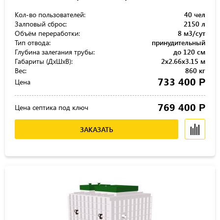
Кол-во пользователей:
40 чел
Залповый сброс:
2150 л
Объём переработки:
8 м3/сут
Тип отвода:
принудительный
Глубина залегания трубы:
до 120 см
Габариты (ДхШхВ):
2x2.66x3.15 м
Вес:
860 кг
733 400
Р
Цена
769 400
Р
Цена септика под ключ
ЗАКАЗАТЬ