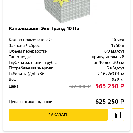
Канализация Эко-Гранд 40 Пр
Кол-во пользователей:
40 чел
Залповый сброс:
1750 л
Объём переработки:
6.9 м3/сут
Тип отвода:
принудительный
Глубина залегания трубы:
от 40 до 130 см
Потребляемая энергия:
5 кВт/сут
Габариты (ДхШхВ):
2.16x2x3.01 м
Вес:
920 кг
565 250
Р
Цена
665 000
Р
625 250
Р
Цена септика под ключ
ЗАКАЗАТЬ