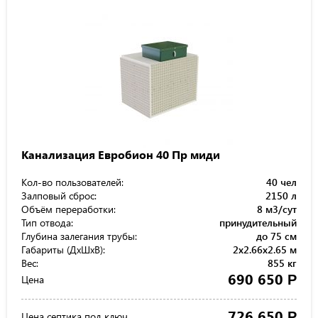
Канализация Евробион 40 Пр миди
Кол-во пользователей:
40 чел
Залповый сброс:
2150 л
Объём переработки:
8 м3/сут
Тип отвода:
принудительный
Глубина залегания трубы:
до 75 см
Габариты (ДхШхВ):
2x2.66x2.65 м
Вес:
855 кг
690 650
Р
Цена
726 650
Р
Цена септика под ключ