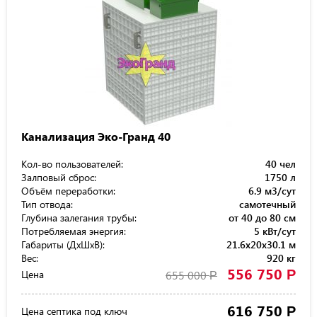
Канализация Эко-Гранд 40
Кол-во пользователей:
40 чел
Залповый сброс:
1750 л
Объём переработки:
6.9 м3/сут
Тип отвода:
самотечный
Глубина залегания трубы:
от 40 до 80 см
Потребляемая энергия:
5 кВт/сут
Габариты (ДхШхВ):
21.6x20x30.1 м
Вес:
920 кг
556 750
Р
Цена
655 000
Р
616 750
Р
Цена септика под ключ