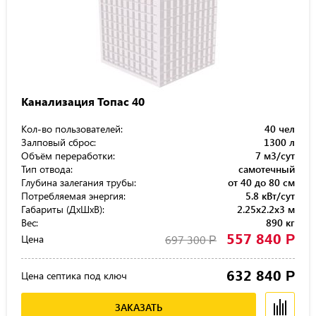
Канализация Топас 40
Кол-во пользователей:
40 чел
Залповый сброс:
1300 л
Объём переработки:
7 м3/сут
Тип отвода:
самотечный
Глубина залегания трубы:
от 40 до 80 см
Потребляемая энергия:
5.8 кВт/сут
Габариты (ДхШхВ):
2.25x2.2x3 м
Вес:
890 кг
557 840
Р
Цена
697 300
Р
632 840
Р
Цена септика под ключ
ЗАКАЗАТЬ