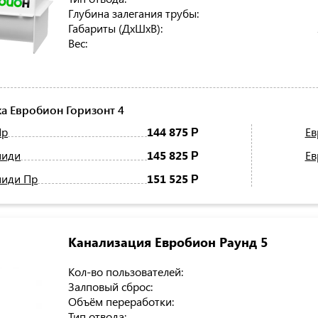
Глубина залегания трубы:
Габариты (ДхШхВ):
Вес:
а Евробион Горизонт 4
Пр
144 875
Ев
Р
миди
145 825
Ев
Р
миди Пр
151 525
Р
Канализация Евробион Раунд 5
Кол-во пользователей:
Залповый сброс:
Объём переработки:
Тип отвода: