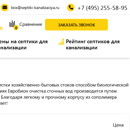
+7 (495) 255-58-95
box@septiki-kanalizaciya.ru
Сравнение
ЗАКАЗАТЬ ЗВОНОК
Х
0
ены на септики для
Рейтинг септиков для
анализации
канализации
истки хозяйственно-бытовых стоков способом биологической
иях Евробион очистка сточных вод производится путем
. Благодаря легкому и прочному корпусу из сополимера
лет!
Цена