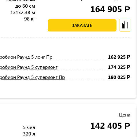
до 60 см
164 905
Р
1x1x2.38 м
98 кг
ЗАКАЗАТЬ
робион Раунд 5 лонг Пр
162 925
Р
робион Раунд 5 суперлонг
174 325
Р
робион Раунд 5 суперлонг Пр
180 025
Р
Цена
142 405
Р
5 чел
320 л