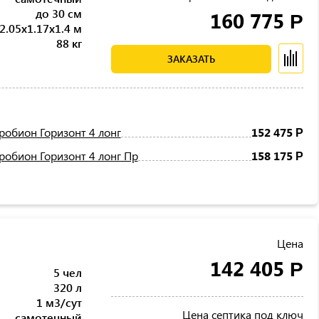
до 30 см
160 775
Р
2.05x1.17x1.4 м
88 кг
ЗАКАЗАТЬ
робион Горизонт 4 лонг
152 475
Р
робион Горизонт 4 лонг Пр
158 175
Р
Цена
142 405
Р
5 чел
320 л
1 м3/сут
Цена септика под ключ
самотечный