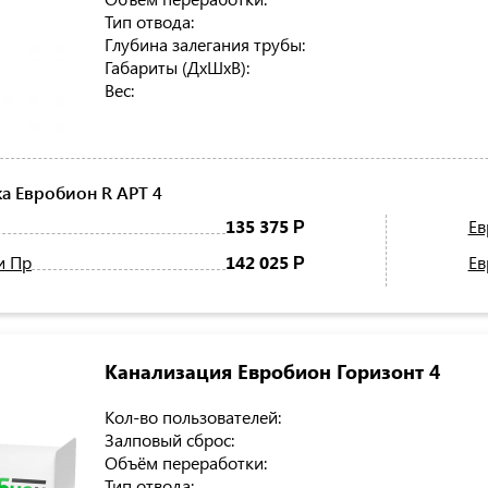
Тип отвода:
Глубина залегания трубы:
Габариты (ДхШхВ):
Вес:
а Евробион R АРТ 4
135 375
Ев
Р
и Пр
142 025
Ев
Р
Канализация Евробион Горизонт 4
Кол-во пользователей:
Залповый сброс:
Объём переработки:
Тип отвода: