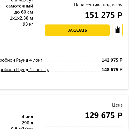
Цена септика под ключ
самотечный
до 60 см
151 275
Р
1x1x2.38 м
93 кг
ЗАКАЗАТЬ
робион Раунд 4 лонг
142 975
Р
робион Раунд 4 лонг Пр
148 675
Р
Цена
129 675
Р
4 чел
290 л
0.8 м3/сут