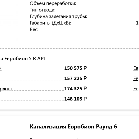
Объём переработки:
Тип отвода:
Глубина залегания трубы:
Габариты (ДхШхВ):
1
Вес:
а Евробион 5 R АРТ
и
150 575
Ев
Р
157 225
Ев
Р
ерлонг
174 325
Ев
Р
148 105
Р
Канализация Евробион Раунд 6