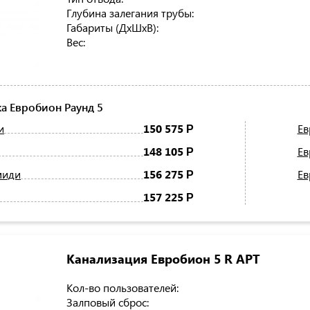
Глубина залегания трубы:
Габариты (ДхШхВ):
Вес:
а Евробион Раунд 5
и
150 575
Ев
Р
148 105
Ев
Р
миди
156 275
Ев
Р
157 225
Р
Канализация Евробион 5 R АРТ
Кол-во пользователей:
Залповый сброс: