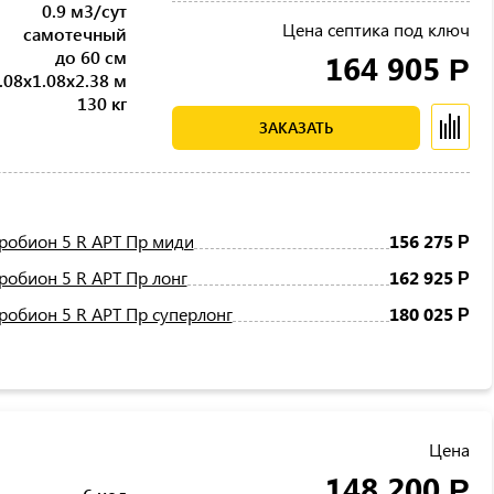
0.9 м3/сут
Цена септика под ключ
самотечный
до 60 см
164 905
Р
.08x1.08x2.38 м
130 кг
ЗАКАЗАТЬ
робион 5 R АРТ Пр миди
156 275
Р
робион 5 R АРТ Пр лонг
162 925
Р
робион 5 R АРТ Пр суперлонг
180 025
Р
Цена
148 200
Р