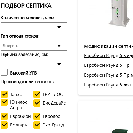
ПОДБОР СЕПТИКА
Количество человек, чел.:
Тип отвода стоков:
Модификации септик
Глубина залегания, см:
Евробион Раунд 5 мид
Евробион Раунд 5 Пр
Высокий УГВ
Евробион Раунд 5 Пр 
Производители септиков:
Евробион Раунд 5 лонг
Топас
ГРИНЛОС
Юнилос
БиоДевайс
Астра
Евробион
Евролос
Волгарь
Эко-Гранд