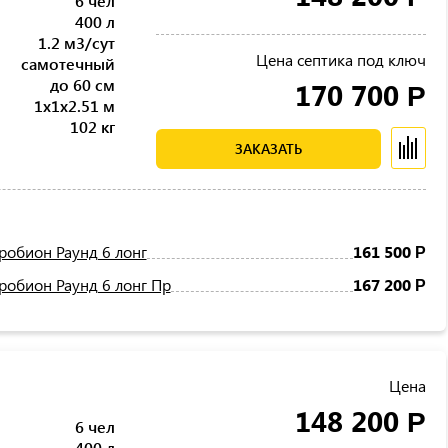
6 чел
400 л
1.2 м3/сут
Цена септика под ключ
самотечный
до 60 см
170 700
Р
1x1x2.51 м
102 кг
ЗАКАЗАТЬ
робион Раунд 6 лонг
161 500
Р
робион Раунд 6 лонг Пр
167 200
Р
Цена
148 200
Р
6 чел
400 л