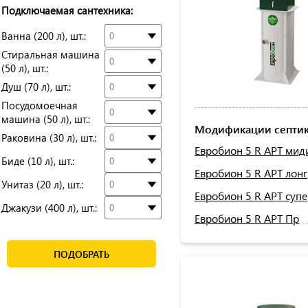
Подключаемая сантехника:
Ванна (200 л), шт.:
Стиральная машина
(50 л), шт.:
Душ (70 л), шт.:
Посудомоечная
машина (50 л), шт.:
Модификации септик
Раковина (30 л), шт.:
Евробион 5 R АРТ мид
Биде (10 л), шт.:
Евробион 5 R АРТ лонг
Унитаз (20 л), шт.:
Евробион 5 R АРТ суп
Джакузи (400 л), шт.:
Евробион 5 R АРТ Пр
ПОДОБРАТЬ