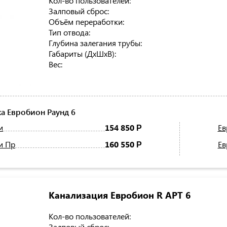
Кол-во пользователей:
Залповый сброс:
Объём переработки:
Тип отвода:
Глубина залегания трубы:
Габариты (ДхШхВ):
Вес:
а Евробион Раунд 6
и
154 850
Ев
Р
и Пр
160 550
Ев
Р
Канализация Евробион R АРТ 6
Кол-во пользователей:
Залповый сброс: