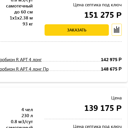
Цена септика под ключ
самотечный
до 60 см
151 275
Р
1x1x2.38 м
93 кг
ЗАКАЗАТЬ
робион R АРТ 4 лонг
142 975
Р
робион R АРТ 4 лонг Пр
148 675
Р
Цена
139 175
Р
4 чел
230 л
0.8 м3/сут
Цена септика под ключ
самотечный