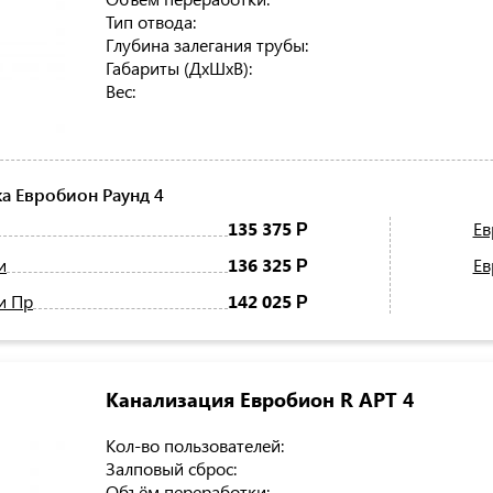
Тип отвода:
Глубина залегания трубы:
Габариты (ДхШхВ):
Вес:
а Евробион Раунд 4
135 375
Ев
Р
и
136 325
Ев
Р
и Пр
142 025
Р
Канализация Евробион R АРТ 4
Кол-во пользователей:
Залповый сброс:
Объём переработки: