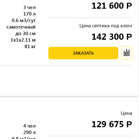
121 600
Р
3 чел
170 л
0.6 м3/сут
Цена септика под ключ
самотечный
до 30 см
142 300
Р
1x1x2.11 м
81 кг
ЗАКАЗАТЬ
Цена
129 675
Р
4 чел
290 л
0.8 м3/сут