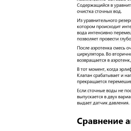
Содержащийся в уравните
очистка сточных вод.
Из уравнительного резер
котором происходит инте
вода интенсивно перемеш
позволяет провести глуб
После аэротенка смесь о
циркулятора. Во вторичн
возвращается в аэротенк
В тот момент, когда эрли
Клапан срабатывает и нап
прекращается перемешива
Если сточные воды не по
выпускается в двух вари
выдает датчик давления.
Сравнение а