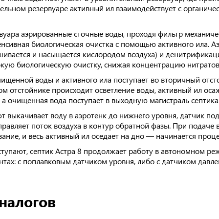
льном резервуаре активный ил взаимодействует с органиче
вуара аэрированные сточные воды, проходя фильтр механичес
нсивная биологическая очистка с помощью активного ила. Аэ
ивается и насыщается кислородом воздуха) и денитрификаци
окую биологическую очистку, снижая концентрацию нитратов
чищенной воды и активного ила поступает во вторичный отст
ом отстойнике происходит осветление воды, активный ил осаж
, а очищенная вода поступает в выходную магистраль септика
фт выкачивает воду в аэротенк до нижнего уровня, датчик по
равляет поток воздуха в контур обратной фазы. При подаче в
ние, и весь активный ил оседает на дно — начинается проц
ступают, септик Астра 8 продолжает работу в автономном ре
антах: с поплавковым датчиком уровня, либо с датчиком давл
налогов