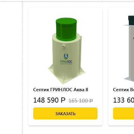
Септик ГРИНЛОС Аква 8
Септик В
148 590
133 6
Р
165 100
Р
ЗАКАЗАТЬ