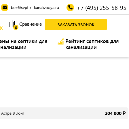
+7 (495) 255-58-95
box@septiki-kanalizaciya.ru
Сравнение
ЗАКАЗАТЬ ЗВОНОК
Х
0
ены на септики для
Рейтинг септиков для
анализации
канализации
204 000
Астра 8 лонг
Р