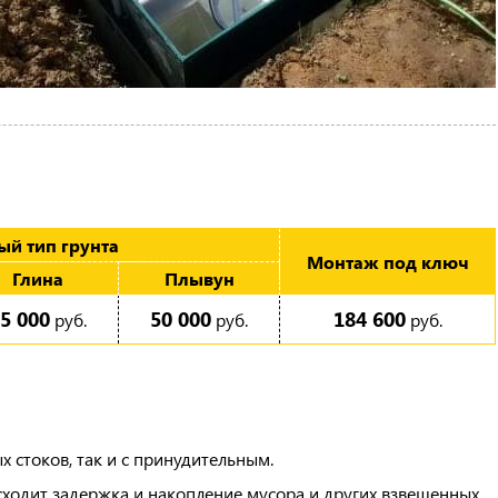
й тип грунта
Монтаж под ключ
Глина
Плы­вун
5 000
50 000
184 600
руб.
руб.
руб.
 стоков, так и с принудительным.
ходит задержка и накопление мусора и других взвешенных.