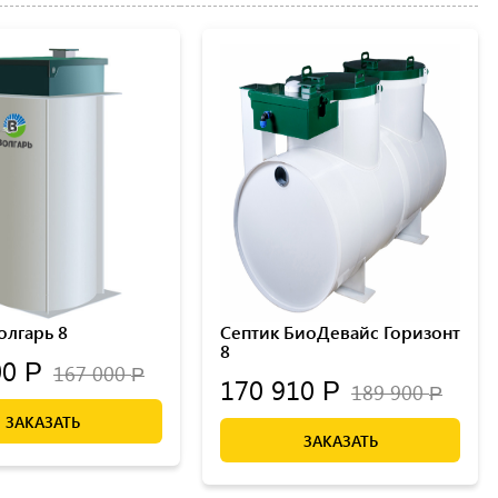
олгарь 8
Септик БиоДевайс Горизонт
8
00
Р
167 000
Р
170 910
Р
189 900
Р
ЗАКАЗАТЬ
ЗАКАЗАТЬ