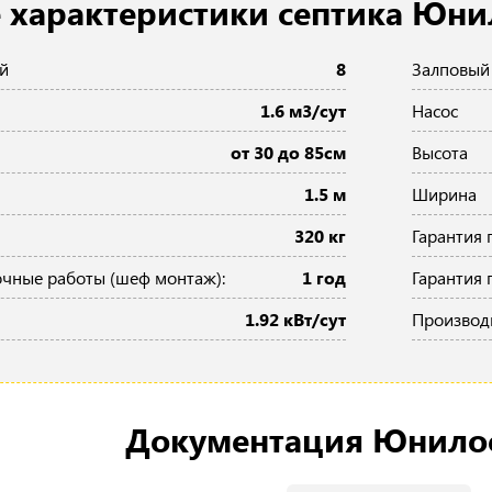
 характеристики септика Юни
й
8
Залповый
1.6 м3/сут
Насос
от 30 до 85см
Высота
1.5 м
Ширина
320 кг
Гарантия 
очные работы (шеф монтаж):
1 год
Гарантия 
1.92 кВт/сут
Производ
Документация Юнилос