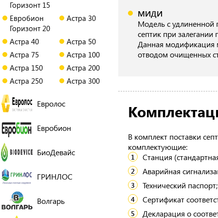
Горизонт 15
МИДИ
Евробион
Астра 30
Модель с удлиненной 
Горизонт 20
септик при залегании 
Астра 40
Астра 50
Данная модификация м
отводом очищенных ст
Астра 75
Астра 100
Астра 150
Астра 200
Астра 250
Астра 300
Евролос
Комплектац
Евробион
В комплект поставки сеп
комплектующие:
БиоДевайс
Станция (стандартна
Аварийная сигнализа
ГРИНЛОС
Технический паспорт;
Сертификат соответс
Волгарь
Декларация о соотве