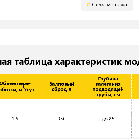
Схема монтажа
ная таблица характеристик м
Глубина
Объём пере­
Залповый
залегания
3
сброс, л
подводящей
аботки, м
/сут
трубы, см
1.6
350
до 85