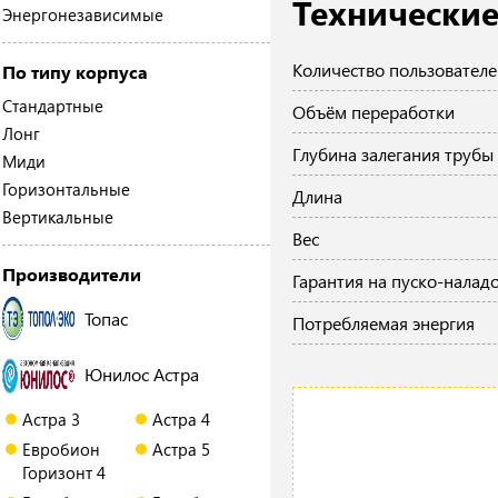
Технические
Энергонезависимые
Количество пользователе
По типу корпуса
Стандартные
Объём переработки
Лонг
Глубина залегания трубы
Миди
Горизонтальные
Длина
Вертикальные
Вес
Производители
Гарантия на пуско-налад
Топас
Потребляемая энергия
Юнилос Астра
Астра 3
Астра 4
Евробион
Астра 5
Горизонт 4