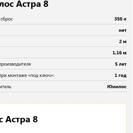
лос Астра 8
 сброс
350 л
нет
2 м
1.16 м
производителя
5 лет
при монтаже «под ключ»:
1 год
итель
Юнилос
 Астра 8