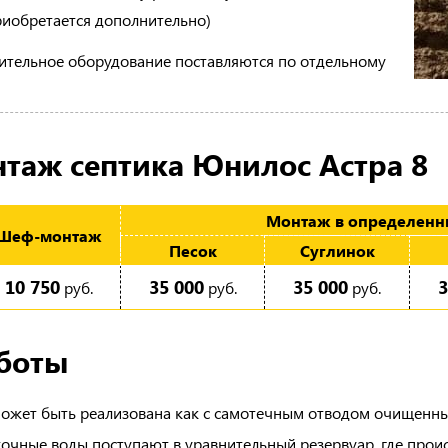
иобретается дополнительно)
ительное оборудование поставляются по отдельному
таж септика Юнилос Астра 8
Монтаж в определенны
Шеф-мон­таж
Песок
Суглинок
10 750
35 000
35 000
3
руб.
руб.
руб.
боты
ожет быть реализована как с самотечным отводом очищенных
очные воды поступают в уравнительный резервуар, где проис