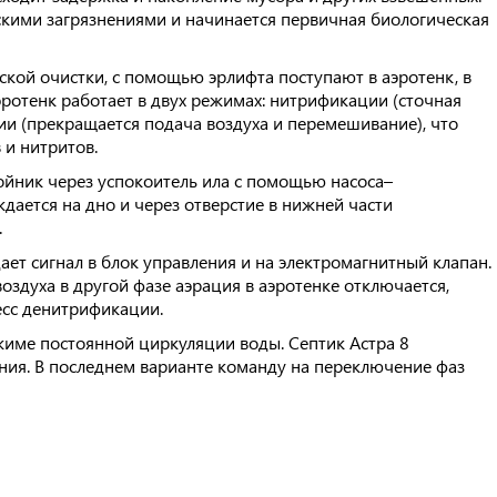
скими загрязнениями и начинается первичная биологическая
кой очистки, с помощью эрлифта поступают в аэротенк, в
ротенк работает в двух режимах: нитрификации (сточная
и (прекращается подача воздуха и перемешивание), что
 и нитритов.
ойник через успокоитель ила с помощью насоса–
дается на дно и через отверстие в нижней части
.
дает сигнал в блок управления и на электромагнитный клапан.
оздуха в другой фазе аэрация в аэротенке отключается,
есс денитрификации.
жиме постоянной циркуляции воды. Септик Астра 8
ения. В последнем варианте команду на переключение фаз