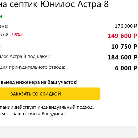
а септик Юнилос Астра 8
И
ена:
176 000
Р
дкой
-15%:
149 600
Р
:
10 750
Р
лос Астра 8 под ключ:
184 600
Р
 для принудительного отвода:
6 000
Р
выезд инженера на Ваш участок!
ЗАКАЗАТЬ СО СКИДКОЙ
пании действует индивидуальный подход.
ам — наша скидка Вас удивит!