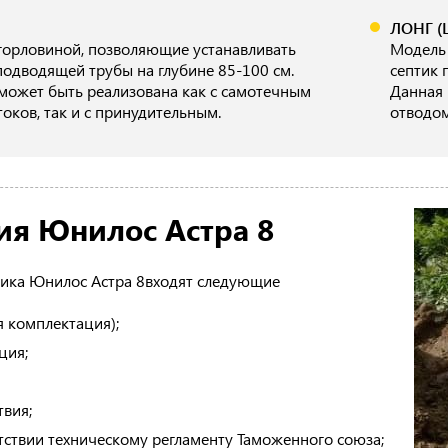
ЛОНГ (
горловиной, позволяющие устанавливать
Модель 
подводящей трубы на глубине 85-100 см.
септик 
ожет быть реализована как с самотечным
Данная 
оков, так и с принудительным.
отводом
ия Юнилос Астра 8
тика Юнилос Астра 8входят следующие
я комплектация);
ция;
твия;
тствии техническому регламенту Таможенного союза;